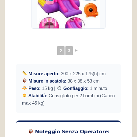
►
2
3
Misure aperto:
300 x 225 x 175(h) cm
Misure in scatola:
38 x 38 x 53 cm
Peso:
15 kg |
Gonfiaggio:
1 minuto
Stabilità:
Consigliato per 2 bambini (Carico
max 45 kg)
Noleggio Senza Operatore: