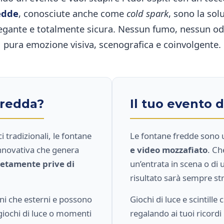
edde
, conosciute anche come
cold spark
, sono la sol
egante e totalmente sicura. Nessun fumo, nessun odo
pura emozione visiva, scenografica e coinvolgente.
Fredda?
Il tuo evento 
ci tradizionali, le fontane
Le fontane fredde sono u
innovativa che genera
e video mozzafiato
. Che
etamente prive di
un’entrata in scena o di 
risultato sarà sempre st
rni che esterni e possono
Giochi di luce e scintille
giochi di luce o momenti
regalando ai tuoi ricord