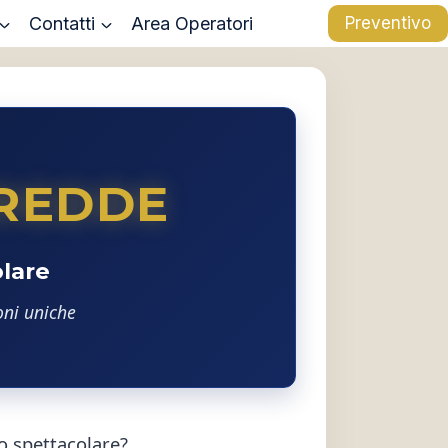
Contatti
Area Operatori
Preventivo
REDDE
olare
oni uniche
co spettacolare?