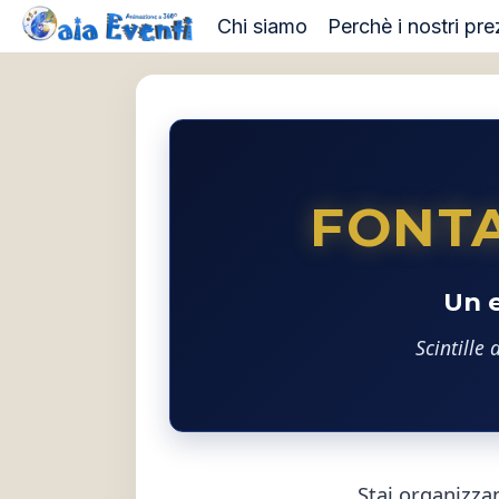
Salta
Chi siamo
Perchè i nostri pre
al
contenuto
FONT
Un e
Scintille
Stai organizzan