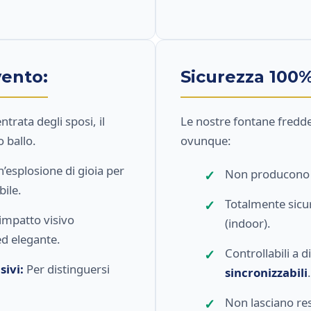
vento:
Sicurezza 100%
entrata degli sposi, il
Le nostre fontane fredde 
o ballo.
ovunque:
’esplosione di gioia per
Non producon
ile.
Totalmente sicur
impatto visivo
(indoor).
d elegante.
Controllabili a 
sivi:
Per distinguersi
sincronizzabili
.
Non lasciano res