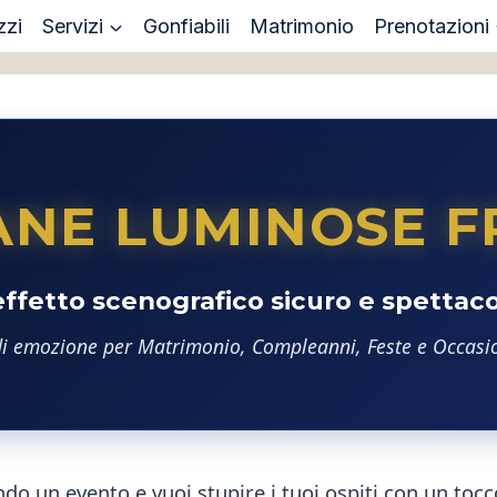
zzi
Servizi
Gonfiabili
Matrimonio
Prenotazioni
ANE LUMINOSE F
ffetto scenografico sicuro e spettac
 di emozione per Matrimonio, Compleanni, Feste e Occasi
do un evento e vuoi stupire i tuoi ospiti con un toc