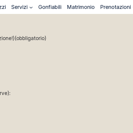
zzi
Servizi
Gonfiabili
Matrimonio
Prenotazioni
zione!)
(obbligatorio)
rve):